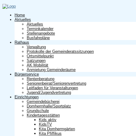
Home
Aktuelles
Aktuelles
Terminkalender
Stellenangebote
Busfahrpläne
Rathaus
Verwaltung
Protokolle der Gemeinderatssitzungen
Ortsmittelpunkt
Satzungen
AK Mobilität
Anmietung Gemeinderäume
Bürgerservice
Rentenberatung
Seniorenbeirat/Seniorenvertretung
Leitfaden für Veranstaltungen
Jugend/Jugendvertretung
Einrichtungen
Gemeindebücherei
Domherrnhalle/Sportplatz
Grundschule
Kindertagesstätten
Kids aktiv
KidsTV
Kita Domherrngärten
Kita Pfiffikus