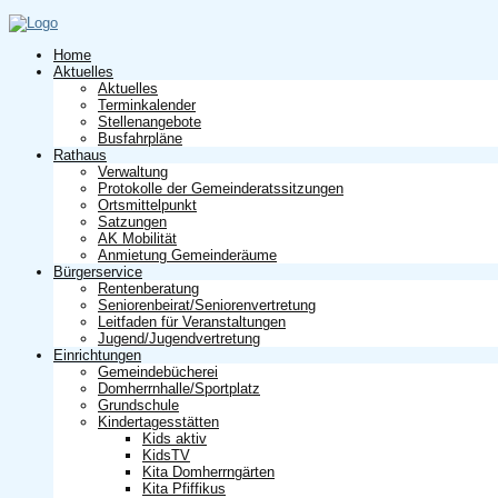
Home
Aktuelles
Aktuelles
Terminkalender
Stellenangebote
Busfahrpläne
Rathaus
Verwaltung
Protokolle der Gemeinderatssitzungen
Ortsmittelpunkt
Satzungen
AK Mobilität
Anmietung Gemeinderäume
Bürgerservice
Rentenberatung
Seniorenbeirat/Seniorenvertretung
Leitfaden für Veranstaltungen
Jugend/Jugendvertretung
Einrichtungen
Gemeindebücherei
Domherrnhalle/Sportplatz
Grundschule
Kindertagesstätten
Kids aktiv
KidsTV
Kita Domherrngärten
Kita Pfiffikus